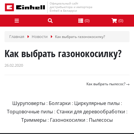
Официальный сайт
дистрибьютора и импортера
Einhell в Беларуси
(
0
)
(
0
)
Главная
Новости
Как выбрать газонокосилку?
Как выбрать газонокосилку?
26.02.2020
Как выбрать пылесос?
Шуруповерты
:
Болгарки
:
Циркулярные пилы
:
Торцовочные пилы
:
Станки для деревообработки
:
Триммеры
:
Газонокосилки
:
Пылесосы