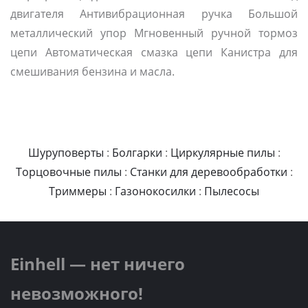
двигателя Антивибрационная ручка Большой
металлический упор Мгновенный ручной тормоз
цепи Автоматическая смазка цепи Канистра для
смешивания бензина и масла.
Шуруповерты
:
Болгарки
:
Циркулярные пилы
:
Торцовочные пилы
:
Станки для деревообработки
:
Триммеры
:
Газонокосилки
:
Пылесосы
Einhell — нет ничего
невозможного!