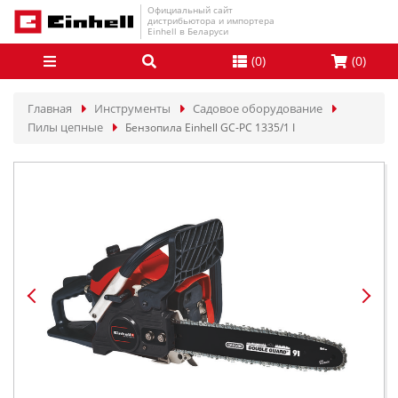
Официальный сайт
дистрибьютора и импортера
Einhell в Беларуси
(
0
)
(
0
)
Главная
Инструменты
Садовое оборудование
Пилы цепные
Бензопила Einhell GC-PC 1335/1 I