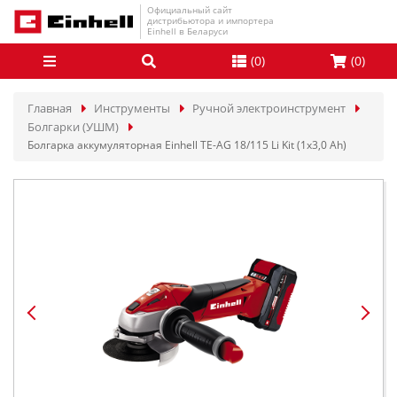
Официальный сайт
дистрибьютора и импортера
Einhell в Беларуси
(
0
)
(
0
)
Главная
Инструменты
Ручной электроинструмент
Болгарки (УШМ)
Болгарка аккумуляторная Einhell TE-AG 18/115 Li Kit (1x3,0 Ah)