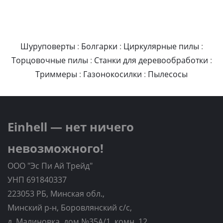
Шуруповерты
:
Болгарки
:
Циркулярные пилы
:
Торцовочные пилы
:
Станки для деревообработки
:
Триммеры
:
Газонокосилки
:
Пылесосы
Einhell — нет ничего
невозможного!
ООО "Эс Пи Ай Трейд"
УНП 691840337
223053 РБ, Минская обл.,
Минский р-н, Боровлянский с/с,
д. Малиновка, дом №35A/1, комн. 12.