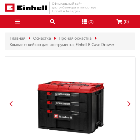
Официальный сайт
дистрибьютора и импортера
Einhell в Беларуси
(
0
)
(
0
)
Главная
Оснастка
Прочая оснастка
Комплект кейсов для инструмента, Einhell E-Case Drawer