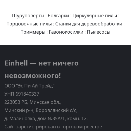
Шуруповерты
:
Болгарки
:
Циркулярные пилы
:
Торцовочные пилы
:
Станки для деревообработки
:
Триммеры
:
Газонокосилки
:
Пылесосы
Einhell — нет ничего
невозможного!
ООО "Эс Пи Ай Трейд"
УНП 691840337
223053 РБ, Минская обл.,
Минский р-н, Боровлянский с/с,
д. Малиновка, дом №35A/1, комн. 12.
Сайт зарегистрирован в торговом реестре