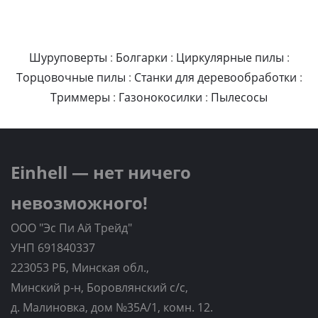
Шуруповерты
:
Болгарки
:
Циркулярные пилы
:
Торцовочные пилы
:
Станки для деревообработки
:
Триммеры
:
Газонокосилки
:
Пылесосы
Einhell — нет ничего
невозможного!
ООО "Эс Пи Ай Трейд"
УНП 691840337
223053 РБ, Минская обл.,
Минский р-н, Боровлянский с/с,
д. Малиновка, дом №35A/1, комн. 12.