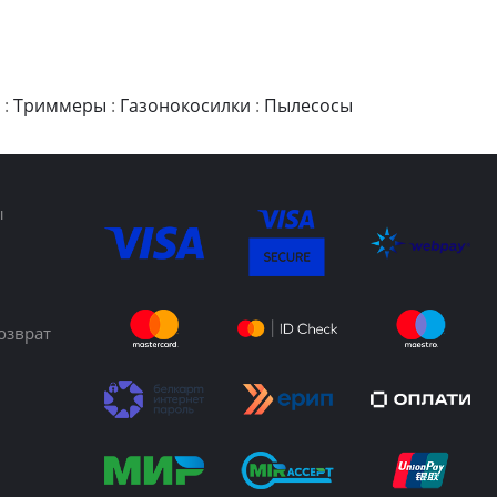
:
Триммеры
:
Газонокосилки
:
Пылесосы
ы
озврат