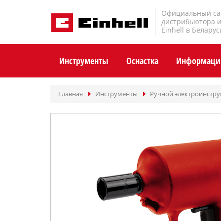
Официальный са
дистрибьютора 
Einhell в Беларус
Инструменты
Оснастка
Информаци
Главная
Инструменты
Ручной электроинстр