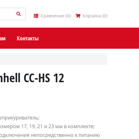
Сравнение
(
0
)
Корзина
(
0
)
ам
Контакты
hell CC-HS 12
оприкуриватель;
змером 17, 19, 21 и 23 мм в комплекте;
подключения непосредственно к питанию