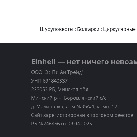
Шуруповерты
:
Болгарки
:
Циркулярные
Einhell — нет ничего нево
ООО "Эс Пи Ай Трейд"
УНП 691840337
223053 РБ, Минская обл.,
Минский р-н, Боровлянский с/с,
д. Малиновка, дом №35A/1, комн. 12.
Сайт зарегистрирован в торговом реестре
РБ №746456 от 09.04.2025 г.