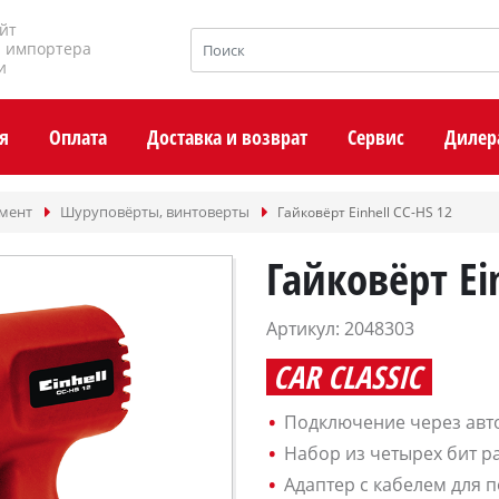
йт
и импортера
и
я
Оплата
Доставка и возврат
Сервис
Дилер
умент
Шуруповёрты, винтоверты
Гайковёрт Einhell CC-HS 12
Гайковёрт Ein
Артикул: 2048303
CAR CLASSIC
Подключение через авт
Набор из четырех бит ра
Адаптер с кабелем для 