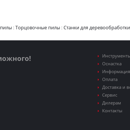
 пилы
:
Торцовочные пилы
:
Станки для деревообработки
Инструмент
зможного!
Оснастка
Информация
Оплата
Доставка и в
Сервис
Дилерам
Контакты