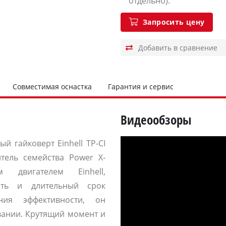
отдельно).
Запросить цену
Совместимая оснастка
Гарантия и сервис
Видеообзоры
 гайковерт Einhell TP-CI
тель семейства Power X-
двигателем Einhell,
ть и длительный срок
ия эффективности, он
вании.
Крутящий момент и