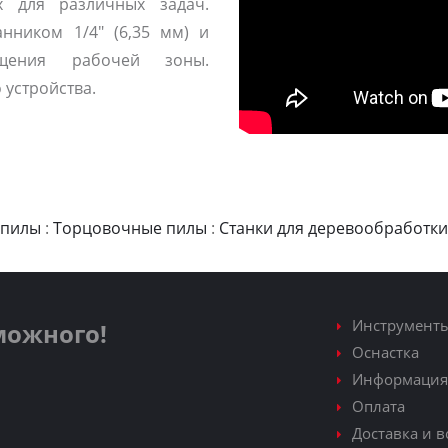
х для различных задач.
нником 1/4" (6,35 мм) и
ещения рабочей зоны.
 устройства.
 пилы
:
Торцовочные пилы
:
Станки для деревообработки
Инструмент
зможного!
Оснастка
Информация
Оплата
Доставка и в