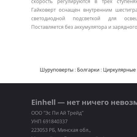
скорость регулируются в трех ступеня
Гайковерт оснащен внутренним шестигра
светодиодной подсветкой для осв
Поставляется без аккумулятора и зарядного
Шуруповерты
:
Болгарки
:
Циркулярные
Einhell — нет ничего нево
ООО "Эс Пи Ай Трейд"
УНП 691840337
223053 РБ, Минская обл.,