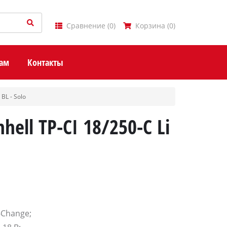
Сравнение
(
0
)
Корзина
(
0
)
ам
Контакты
 BL - Solo
hell TP-CI 18/250-C Li
-Change;