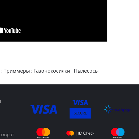
:
Триммеры
:
Газонокосилки
:
Пылесосы
ы
озврат