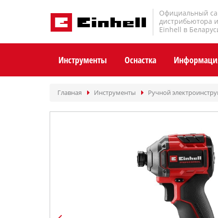
Официальный са
дистрибьютора 
Einhell в Беларус
Инструменты
Оснастка
Информаци
Главная
Инструменты
Ручной электроинстр