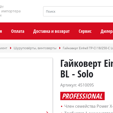
йт
и импортера
и
я
Оплата
Доставка и возврат
Сервис
Дилер
умент
Шуруповёрты, винтоверты
Гайковерт Einhell TP-CI 18/250-C Li
Гайковерт Ein
BL - Solo
Артикул: 4510095
PROFESSIONAL
Член семейства Power X