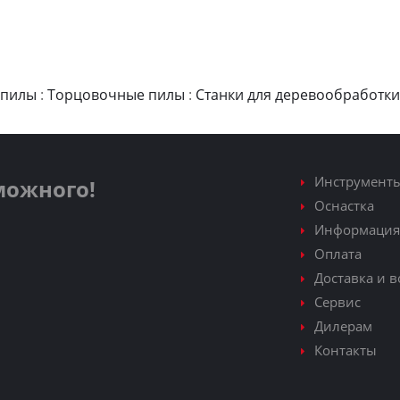
 пилы
:
Торцовочные пилы
:
Станки для деревообработки
Инструмент
зможного!
Оснастка
Информация
Оплата
Доставка и в
Сервис
Дилерам
Контакты