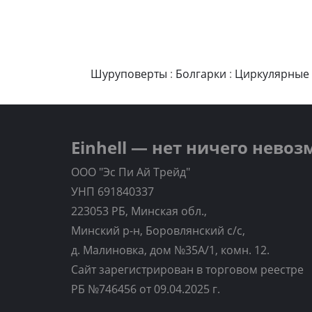
Шуруповерты
:
Болгарки
:
Циркулярные
Einhell — нет ничего нево
ООО "Эс Пи Ай Трейд"
УНП 691840337
223053 РБ, Минская обл.,
Минский р-н, Боровлянский с/с,
д. Малиновка, дом №35A/1, комн. 12.
Сайт зарегистрирован в торговом реестре
РБ №746456 от 09.04.2025 г.