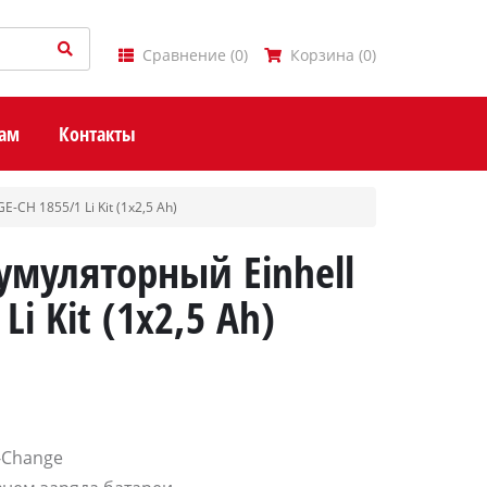
Сравнение
(
0
)
Корзина
(
0
)
ам
Контакты
-CH 1855/1 Li Kit (1x2,5 Ah)
умуляторный Einhell
Li Kit (1x2,5 Ah)
-Change