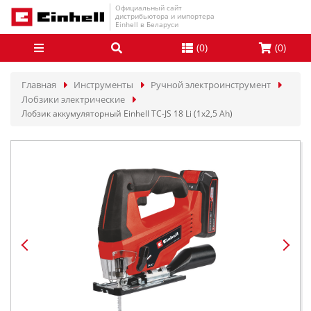
Официальный сайт
дистрибьютора и импортера
Einhell в Беларуси
(
0
)
(
0
)
Главная
Инструменты
Ручной электроинструмент
Лобзики электрические
Лобзик аккумуляторный Einhell TC-JS 18 Li (1x2,5 Ah)