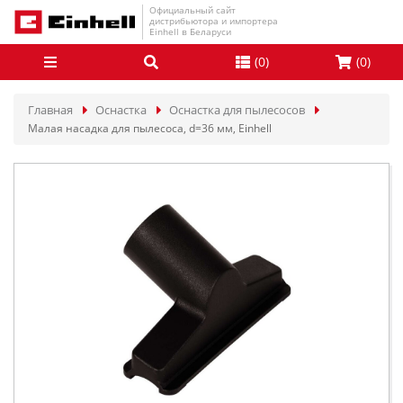
Официальный сайт
дистрибьютора и импортера
Einhell в Беларуси
(
0
)
(
0
)
Главная
Оснастка
Оснастка для пылесосов
Малая насадка для пылесоса, d=36 мм, Einhell