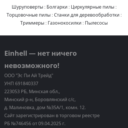
Шуруповерты
:
Болгарки
:
Циркулярные пилы
:
Торцовочные пилы
:
Станки для деревообработки
:
Триммеры
:
Газонокосилки
:
Пылесосы
Einhell — нет ничего
невозможного!
ООО "Эс Пи Ай Трейд"
УНП 691840337
223053 РБ, Минская обл.,
Минский р-н, Боровлянский с/с,
д. Малиновка, дом №35A/1, комн. 12.
Сайт зарегистрирован в торговом реестре
РБ №746456 от 09.04.2025 г.