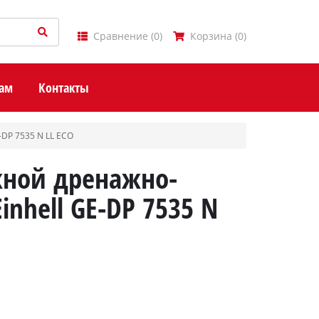
Сравнение
(
0
)
Корзина
(
0
)
ам
Контакты
DP 7535 N LL ECO
жной дренажно-
nhell GE-DP 7535 N