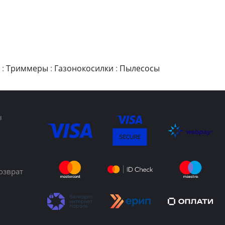
:
Триммеры
:
Газонокосилки
:
Пылесосы
ы
озврат