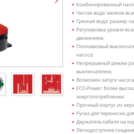
Комбинированный насос 
Чистая вода: мелкое вс
Грязная вода: размер ча
Регулировка уровня вс
движением;
Поплавковый выключател
насоса;
Непрерывный режим ра
выключателем;
Возможен запуск насоса
ECO-Power: более высо
энергопотреблении;
Прочный корпус из нер
Ручка для переноски дл
Держатель кабеля на ко
Легкодоступное соедине