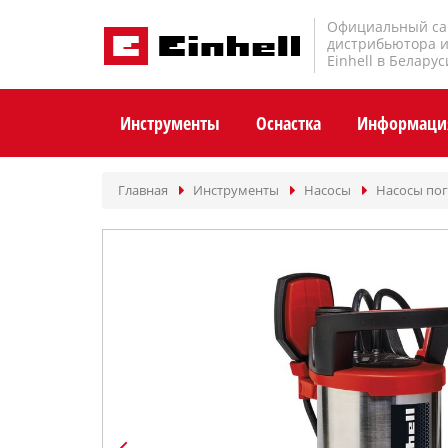
Официальный са
дистрибьютора 
Einhell в Беларус
Инструменты
Оснастка
Информаци
Главная
Инструменты
Насосы
Насосы по