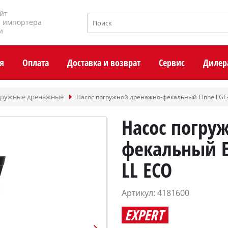
йт
и импортера
и
я
Оплата
Доставка и возврат
Сервис
Дилер
гружные дренажные
Насос погружной дренажно-фекальный Einhell GE-
Насос погру
фекальный Ei
LL ECO
Артикул: 4181600
EXPERT