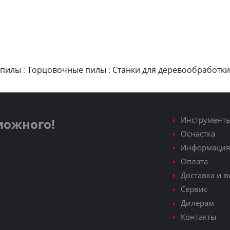
 пилы
:
Торцовочные пилы
:
Станки для деревообработки
Инструмент
зможного!
Оснастка
Информация
Оплата
Доставка и в
Сервис
Дилерам
Контакты