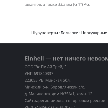
шлангов, а также 33,3 мм (G 1") AG.
Шуруповерты
:
Болгарки
:
Циркулярные
Einhell — нет ничего нево
ООО "Эс Пи Ай Трейд"
УНП 691840337
223053 РБ, Минская обл.,
Минский р-н, Боровлянский с/с,
д. Малиновка, дом №35A/1, комн. 12.
Сайт зарегистрирован в торговом реестре
РБ №746456 от 09.04.2025 г.