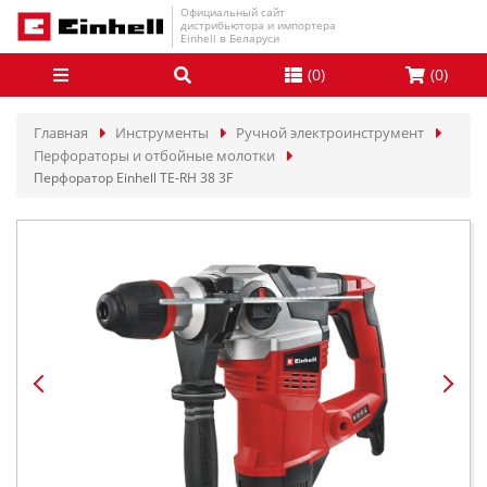
Официальный сайт
дистрибьютора и импортера
Einhell в Беларуси
(
0
)
(
0
)
Главная
Инструменты
Ручной электроинструмент
Перфораторы и отбойные молотки
Перфоратор Einhell TE-RH 38 3F