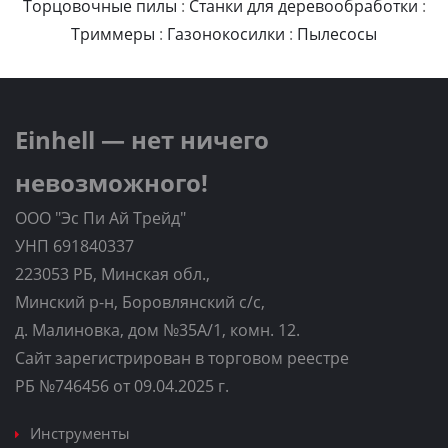
Торцовочные пилы
:
Станки для деревообработки
:
Триммеры
:
Газонокосилки
:
Пылесосы
Einhell — нет ничего
невозможного!
ООО "Эс Пи Ай Трейд"
УНП 691840337
223053 РБ, Минская обл.,
Минский р-н, Боровлянский с/с,
д. Малиновка, дом №35A/1, комн. 12.
Сайт зарегистрирован в торговом реестре
РБ №746456 от 09.04.2025 г.
Инструменты