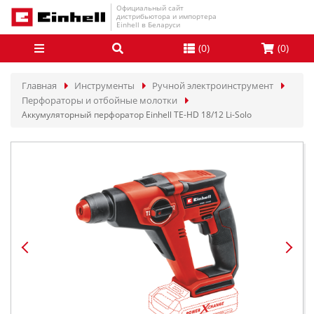
Официальный сайт
дистрибьютора и импортера
Einhell в Беларуси
(
0
)
(
0
)
Главная
Инструменты
Ручной электроинструмент
Перфораторы и отбойные молотки
Аккумуляторный перфоратор Einhell TE-HD 18/12 Li-Solo