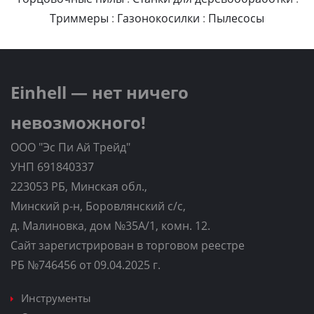
Триммеры
:
Газонокосилки
:
Пылесосы
Einhell — нет ничего
невозможного!
ООО "Эс Пи Ай Трейд"
УНП 691840337
223053 РБ, Минская обл.,
Минский р-н, Боровлянский с/с,
д. Малиновка, дом №35A/1, комн. 12.
Сайт зарегистрирован в торговом реестре
РБ №746456 от 09.04.2025 г.
Инструменты