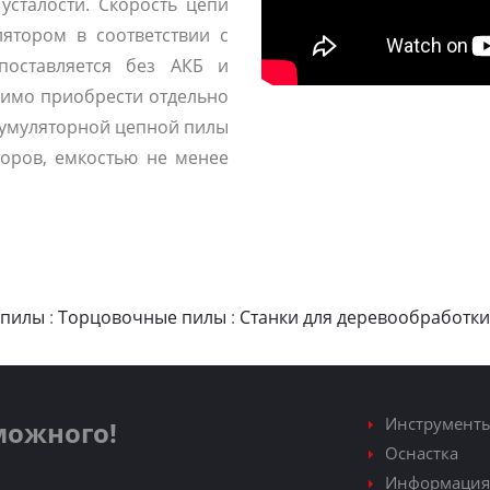
усталости. Скорость цепи
ятором в соответствии с
поставляется без АКБ и
димо приобрести отдельно
ккумуляторной цепной пилы
торов, емкостью не менее
 пилы
:
Торцовочные пилы
:
Станки для деревообработки
Инструмент
зможного!
Оснастка
Информация