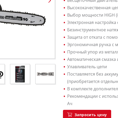
Бесщеточный двигатель 
Высококачественная це
Выбор мощности HIGH (8,
Электронная настройка 
Безинструментное натя
Защита от отката с по
Эргономичная ручка с м
Прочный упор из метал
Автоматическая смазка 
Улавливатель цепи
Поставляется без аккум
(приобретается отдельн
В комплекте дополнител
Рекомендации с использ
Ач
Запросить цену