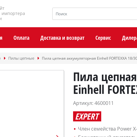
йт
и импортера
и
я
Оплата
Доставка и возврат
Сервис
Дилер
е
Пилы цепные
Пила цепная аккумуляторная Einhell FORTEXXA 18/30
Пила цепная
Einhell FORT
Артикул: 4600011
EXPERT
Член семейства Power X