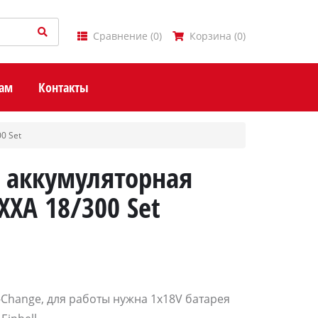
Сравнение
(
0
)
Корзина
(
0
)
ам
Контакты
0 Set
 аккумуляторная
EXXA 18/300 Set
-Change, для работы нужна 1x18V батарея