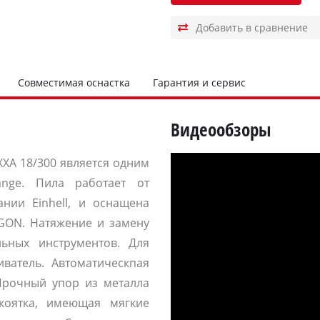
Совместимая оснастка
Гарантия и сервис
Видеообзоры
XXA 18/300 является одним
ange. Пила работает от
нии Einhell, и оснащена
GON. Натяжение и замену
ьных инструментов. Для
ватель. Автоматическпая
 Прочный упор из металла
коятка, имеющая мягкие