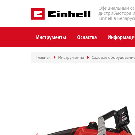
Официальный са
дистрибьютора 
Einhell в Беларус
Инструменты
Оснастка
Информаци
Главная
Инструменты
Садовое оборудовани