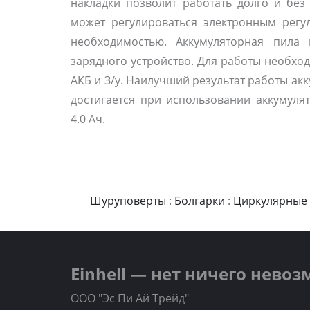
накладки позволит работать долго и без 
может регулироваться электронным регул
необходимостью. Аккумуляторная пила 
зарядного устройство. Для работы необхо
АКБ и З/у. Наилучший результат работы а
достигается при использовании аккумуля
4.0 Ач.
Шуруповерты
:
Болгарки
:
Циркулярные
Einhell — нет ничего нево
ООО "Эс Пи Ай Трейд"