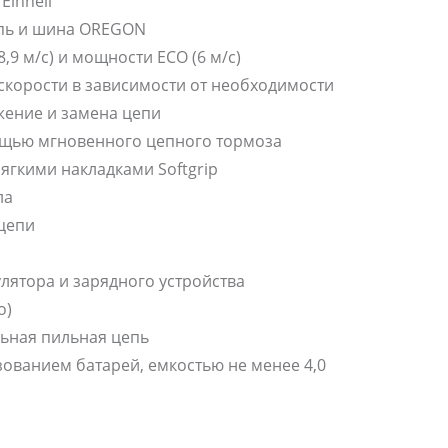
Einhell
пь и шина OREGON
9 м/с) и мощности ECO (6 м/с)
скорости в зависимости от необходимости
жение и замена цепи
мощью мгновенного цепного тормоза
ягкими накладками Softgrip
ла
цепи
улятора и зарядного устройства
о)
ьная пильная цепь
ованием батарей, емкостью не менее 4,0