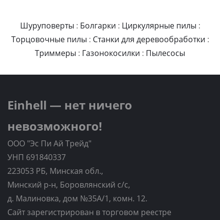
Шуруповерты
:
Болгарки
:
Циркулярные пилы
:
Торцовочные пилы
:
Станки для деревообработки
:
Триммеры
:
Газонокосилки
:
Пылесосы
Einhell — нет ничего
невозможного!
ООО "Эс Пи Ай Трейд"
УНП 691840337
223053 РБ, Минская обл.,
Минский р-н, Боровлянский с/с,
д. Малиновка, дом №35A/1, комн. 12.
Сайт зарегистрирован в торговом реестре