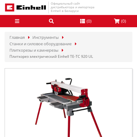
Официальный сайт
дистрибьютора и импортера
Einhell в Беларуси
(
0
)
(
0
)
Главная
Инструменты
Станки и силовое оборудование
Плиткорезы и камнерезы
Плиткорез электрический Einhell TE-TC 920 UL