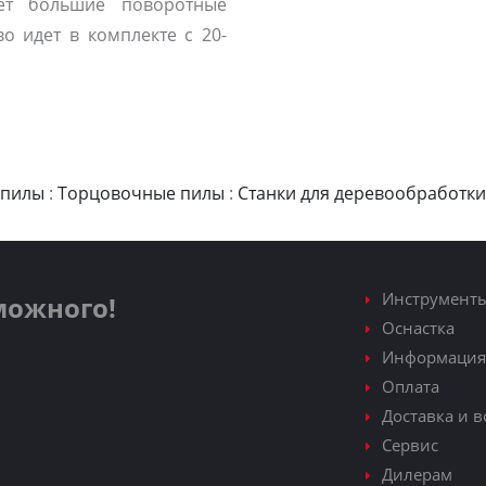
ет большие поворотные
о идет в комплекте с 20-
 пилы
:
Торцовочные пилы
:
Станки для деревообработки
Инструмент
зможного!
Оснастка
Информация
Оплата
Доставка и в
Сервис
Дилерам