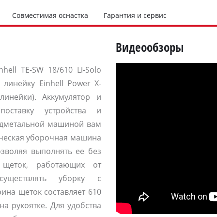
Совместимая оснастка
Гарантия и сервис
Видеообзоры
ell TE-SW 18/610 Li-Solo
 линейку Einhell Power X-
линейки). Аккумулятор и
оставку устройства и
одметальной машиной вам
ическая уборочная машина
озволяя выполнять ее без
щеток, работающих от
существлять уборку с
ина щеток составляет 610
а рукоятке. Для удобства