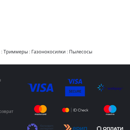
:
Триммеры
:
Газонокосилки
:
Пылесосы
ы
озврат