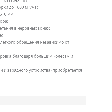
1 батарея 18V;
ки до 1800 м ²/час;
610 мм;
ора;
етания в неровных зонах;
е;
 легкого обращения независимо от
ровка благодаря большим колесам и
;
еи и зарядного устройства (приобретается