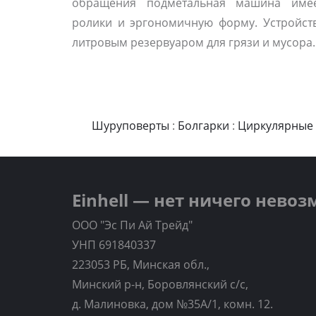
обращения подметальная машина име
ролики и эргономичную форму. Устройств
литровым резервуаром для грязи и мусора.
Шуруповерты
:
Болгарки
:
Циркулярные
Einhell — нет ничего нево
ООО "Эс Пи Ай Трейд"
УНП 691840337
223053 РБ, Минская обл.,
Минский р-н, Боровлянский с/с,
д. Малиновка, дом №35A/1, комн. 12.