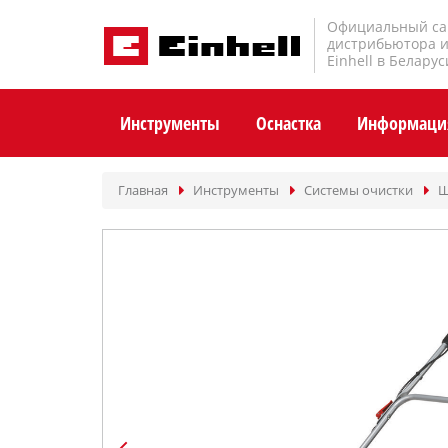
Официальный са
дистрибьютора 
Einhell в Беларус
Инструменты
Оснастка
Информаци
Главная
Инструменты
Системы очистки
Щ