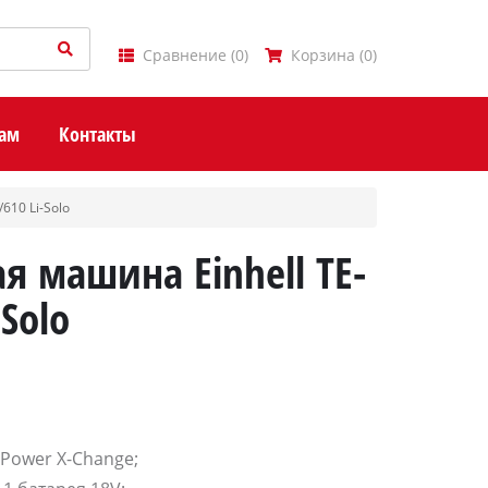
Сравнение
(
0
)
Корзина
(
0
)
ам
Контакты
610 Li-Solo
я машина Einhell TE-
Solo
 Power X-Change;