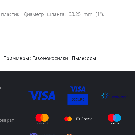
пластик. Диаметр шланга: 33.25 mm (1").
:
Триммеры
:
Газонокосилки
:
Пылесосы
ы
озврат