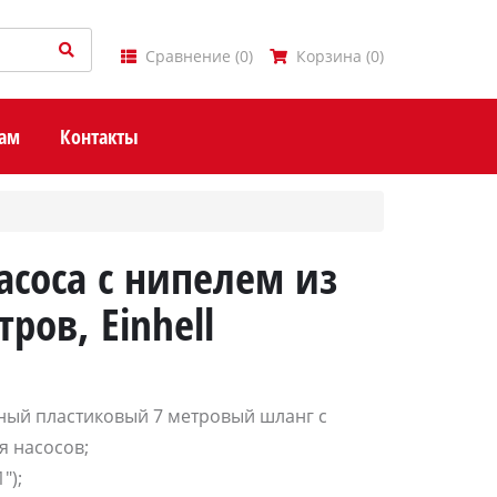
Сравнение
(
0
)
Корзина
(
0
)
ам
Контакты
асоса с нипелем из
тров, Einhell
ый пластиковый 7 метровый шланг с
я насосов;
");