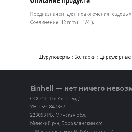
Описание продукта
Предназначен для подключения садовых н
Соединение: 42 mm (1 1/4").
Шуруповерты
:
Болгарки
:
Циркулярные
Einhell — нет ничего нево
ООО "Эс Пи Ай Трейд"
УНП 691840337
223053 РБ, Минская обл.,
Минский р-н, Боровлянский с/с,
д. Малиновка, дом №35A/1, комн. 12.