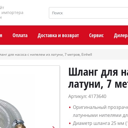
йт
и импортера
и
я
Оплата
Доставка и возврат
Сервис
Дилер
анг для насоса с нипелем из латуни, 7 метров, Einhell
Шланг для н
латуни, 7 ме
Артикул: 4173640
Оригинальный прозрачн
латунными нипелями дл
Диаметр шланга 25 мм (1