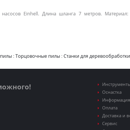
асосов Einhell. Длина шланга 7 метров. Материал: 
 пилы
:
Торцовочные пилы
:
Станки для деревообработки
Инструмент
зможного!
Оснастка
Информация
Оплата
Доставка и в
Сервис