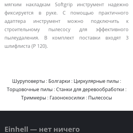
мягким накладкам Softgrip инструмент надежно
фиксируется в руке. С помощью практичного
адаптера инструмент можно подключить к
строительному пылесосу для эффективного
пылеудаления. В комплект поставки входят 3
шлифлиста (P 120).
Шуруповерты
:
Болгарки
:
Циркулярные пилы
:
Торцовочные пилы
:
Станки для деревообработки
:
Триммеры
:
Газонокосилки
:
Пылесосы
Einhell — нет ничего