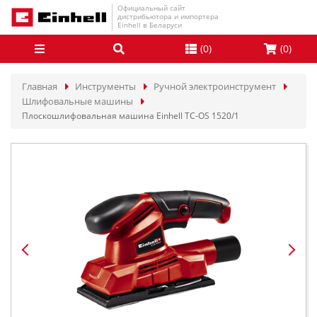
Официальный сайт
дистрибьютора и импортера
Einhell в Беларуси
(
0
)
(
0
)
Главная
Инструменты
Ручной электроинструмент
Шлифовальные машины
Плоскошлифовальная машина Einhell TC-OS 1520/1