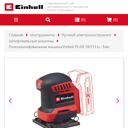
Официальный сайт
дистрибьютора и импортера
Einhell в Беларуси
(
0
)
(
0
)
Главная
Инструменты
Ручной электроинструмент
Шлифовальные машины
Плоскошлифовальная машина Einhell TE-OS 18/113 Li - Solo