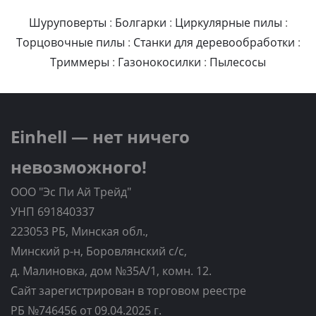
Шуруповерты
:
Болгарки
:
Циркулярные пилы
:
Торцовочные пилы
:
Станки для деревообработки
:
Триммеры
:
Газонокосилки
:
Пылесосы
Einhell — нет ничего
невозможного!
ООО "Эс Пи Ай Трейд"
УНП 691840337
223053 РБ, Минская обл.,
Минский р-н, Боровлянский с/с,
д. Малиновка, дом №35A/1, комн. 12.
Сайт зарегистрирован в торговом реестре
РБ №746456 от 09.04.2025 г.