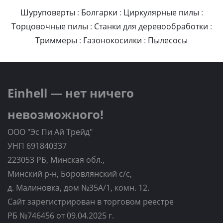
Шуруповерты
:
Болгарки
:
Циркулярные пилы
:
Торцовочные пилы
:
Станки для деревообработки
:
Триммеры
:
Газонокосилки
:
Пылесосы
Einhell — нет ничего
невозможного!
ООО "Эс Пи Ай Трейд"
УНП 691840337
223053 РБ, Минская обл.,
Минский р-н, Боровлянский с/с,
д. Малиновка, дом №35A/1, комн. 12.
Сайт зарегистрирован в торговом реестре
РБ №746456 от 09.04.2025 г.