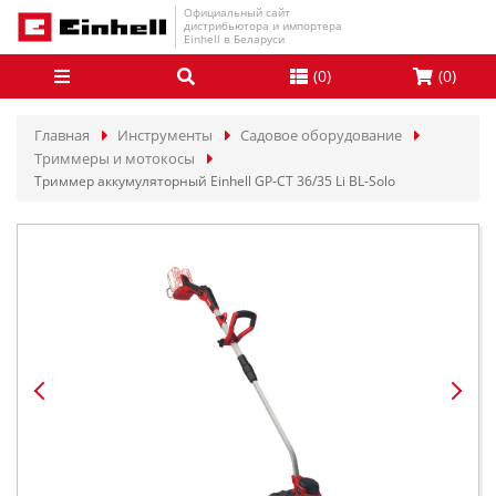
Официальный сайт
дистрибьютора и импортера
Einhell в Беларуси
(
0
)
(
0
)
Главная
Инструменты
Садовое оборудование
Триммеры и мотокосы
Триммер аккумуляторный Einhell GP-CT 36/35 Li BL-Solo