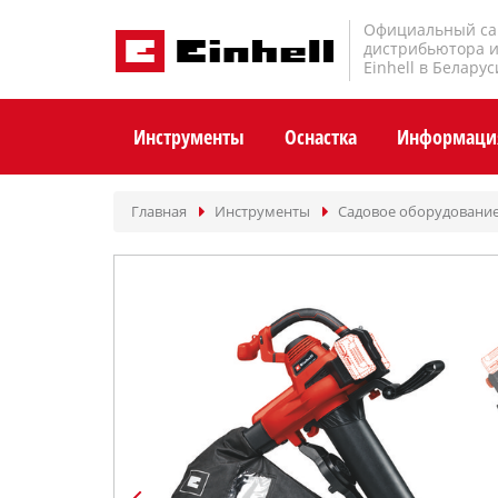
Официальный са
дистрибьютора 
Einhell в Беларус
Инструменты
Оснастка
Информаци
Главная
Инструменты
Садовое оборудовани