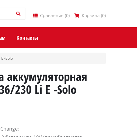
Сравнение
(
0
)
Корзина
(
0
)
ам
Контакты
 E -Solo
а аккумуляторная
36/230 Li E -Solo
-Change;