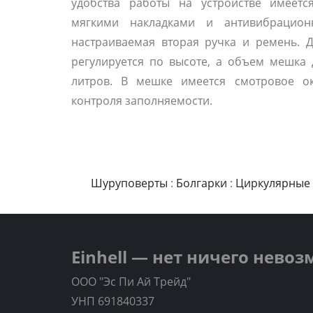
удобства работы на устройстве имеетс
мягкими накладками и антивибрацион
настраиваемая вторая ручка и ремень. 
регулируется по высоте, а объем мешка 
литров. В мешке имеется смотровое ок
контроля заполняемости.
Шуруповерты
:
Болгарки
:
Циркулярные
Einhell — нет ничего нево
ООО "Эс Пи Ай Трейд"
УНП 691840337