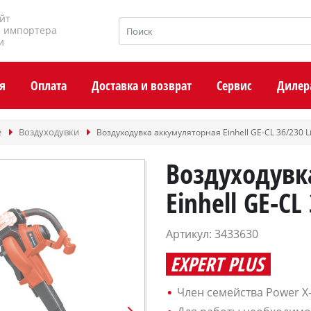
йт
и импортера
и
я
Оплата
Доставка и возврат
Сервис
Дилер
е
Воздуходувки
Воздуходувка аккумуляторная Einhell GE-CL 36/230 Li
Воздуходувк
Einhell GE-CL 
Артикул: 3433630
EXPERT PLUS
Член семейства Power X