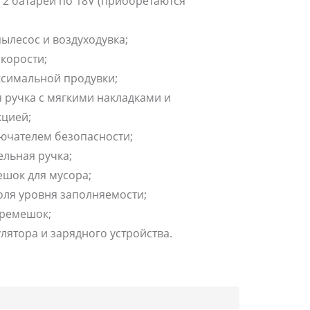
2 батареи по 18V (приобретаются
пылесос и воздуходувка;
корости;
ксимальной продувки;
 ручка с мягкими накладками и
цией;
лючателем безопасности;
льная ручка;
ешок для мусора;
оля уровня заполняемости;
 ремешок;
лятора и зарядного устройства.