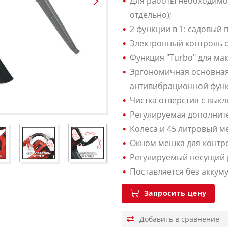
Для работы необходимо 
отдельно);
2 функции в 1: садовый 
Электронный контроль с
Функция "Turbo" для ма
Эргономичная основная
антивибрационной функ
Чистка отверстия с вык
Регулируемая дополните
Колеса и 45 литровый м
Окном мешка для контр
Регулируемый несущий
Поставляется без аккуму
Запросить цену