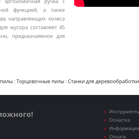
я эргономичная ручка с
ной функцией, а также
Два направляющих колеса
для мусора составляет 45
но, предназнаяеное для
 пилы
:
Торцовочные пилы
:
Станки для деревообработки
Инструмент
зможного!
Оснастка
Информация
Оплата