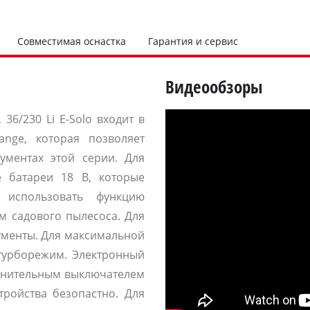
Совместимая оснастка
Гарантия и сервис
Видеообзоры
 36/230 Li E-Solo входит в
ange, которая позволяет
ументах этой серии. Для
 батареи 18 В, которые
 использовать функцию
м садового пылесоса. Для
ументы. Для максимальной
турборежим. Электронный
ранительным выключателем
тройства безопастно. Для