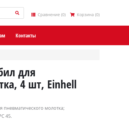
Сравнение
(
0
)
Корзина
(
0
)
ам
Контакты
бил для
а, 4 шт, Einhell
ля пневматического молотка;
PC 45.