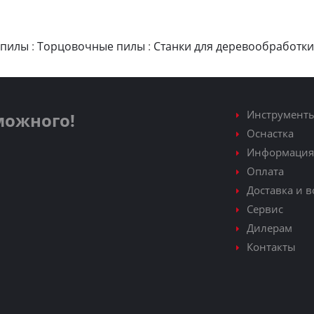
 пилы
:
Торцовочные пилы
:
Станки для деревообработки
Инструмент
зможного!
Оснастка
Информация
Оплата
Доставка и в
Сервис
Дилерам
Контакты