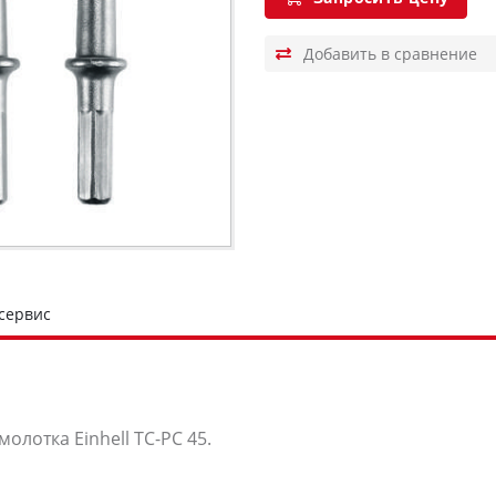
 сервис
олотка Einhell TC-PC 45.