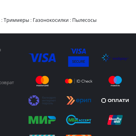
:
Триммеры
:
Газонокосилки
:
Пылесосы
ы
озврат