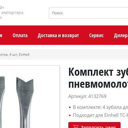
йт
и импортера
и
я
Оплата
Доставка и возврат
Сервис
Дилер
ка, 4 шт, Einhell
Комплект зу
пневмомолотк
Артикул: 4132769
В комплекте: 4 зубила д
Подходит для Einhell TC-
Запросить цену