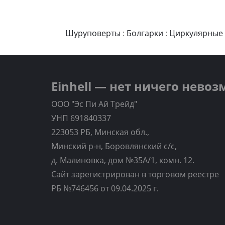
Шуруповерты
:
Болгарки
:
Циркулярные
Einhell — нет ничего нево
ООО "Эс Пи Ай Трейд"
УНП 691840337
223053 РБ, Минская обл.,
Минский р-н, Боровлянский с/с,
д. Малиновка, дом №35A/1, комн. 12.
Сайт зарегистрирован в торговом реестре
РБ №746456 от 09.04.2025 г.