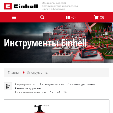
Официальный сайт
дистрибьютора и импортера
Einhell в Беларуси
(
0
)
(
0
)
Инструменты Einhell
Главная
Инструменты
Сортировать:
По популярности
Сначала дешевые
Сначала дорогие
Показывать товаров:
12
24
36